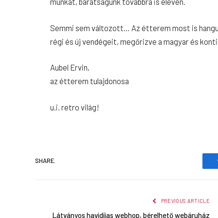
munkát, barátságunk továbbra is eleven.
Semmi sem változott… Az étterem most is hangulat
régi és új vendégeit, megőrizve a magyar és kontin
Aubel Ervin,
az étterem tulajdonosa
u.i. retro világ!
SHARE.
PREVIOUS ARTICLE
Látványos havidíjas webhop, bérelhető webáruház