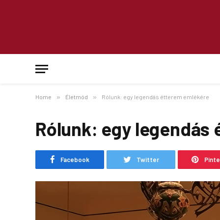
Home
»
Életmód
»
Rólunk: egy legendás étterem emlékére
Rólunk: egy legendás
Facebook
Twitter
Pint