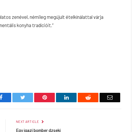
os zenével, némileg megújult ételkínálattal várja
entális konyha tradícióit.”
Facebook
Twitter
Pinterest
LinkedIn
Reddit
Email
NEXT ARTICLE
Egy igazi bomber dzseki