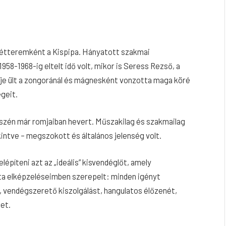
g étteremként a Kispipa. Hányatott szakmai
58-1968-ig eltelt idő volt, mikor is Seress Rezső, a
je ült a zongoránál és mágnesként vonzotta maga köré
égeit.
 őszén már romjaiban hevert. Műszakilag és szakmailag
kintve – megszokott és általános jelenség volt.
elépíteni azt az „ideális” kisvendéglőt, amely
ista elképzeléseimben szerepelt: minden igényt
t, vendégszerető kiszolgálást, hangulatos élőzenét,
et.