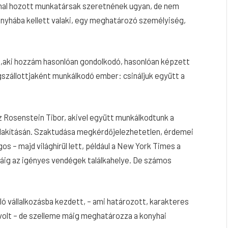
mmal hozott munkatársak szeretnének ugyan, de nem
onyhába kellett valaki, egy meghatározó személyiség,
aki hozzám hasonlóan gondolkodó, hasonlóan képzett
szállottjaként munkálkodó ember: csináljuk együtt a
 Rosenstein Tibor, akivel együtt munkálkodtunk a
alakításán. Szaktudása meg­kérdőjelezhetetlen, érdemei
os – majd világhírül lett, például a New York Times a
Máig az igényes vendégek találkahelye. De számos
ló vállal­kozásba kezdett, – ami határozott, karakteres
volt – de szelleme máig meghatározza a konyhai