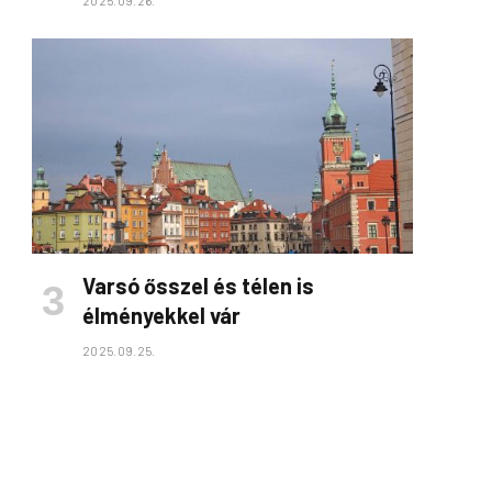
2025.09.26.
Varsó ősszel és télen is
élményekkel vár
2025.09.25.