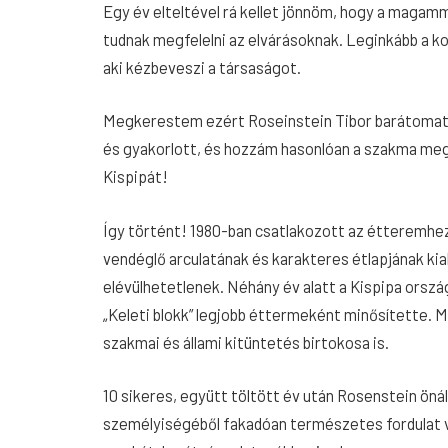
Egy év elteltével rá kellet jönnöm, hogy a maga
tudnak megfelelni az elvárásoknak. Leginkább a k
aki kézbeveszi a társaságot.
Megkerestem ezért Roseinstein Tibor barátomat,
és gyakorlott, és hozzám hasonlóan a szakma meg
Kispipát!
Így történt! 1980-ban csatlakozott az étteremhez
vendéglő arculatának és karakteres étlapjának ki
elévülhetetlenek. Néhány év alatt a Kispipa ország
„Keleti blokk” legjobb éttermeként minősítette. 
szakmai és állami kitüntetés birtokosa is.
10 sikeres, együtt töltött év után Rosenstein önál
személyisé­géből fakadóan természetes fordulat 