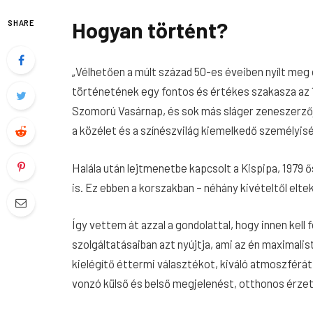
Hogyan történt?
SHARE
„Vélhetően a múlt század 50-es éveiben nyílt me
történetének egy fontos és értékes szakasza az 19
Szomorú Vasárnap, és sok más sláger zeneszerző
a közélet és a színészvilág kiemelkedő szemé­lyis
Halála után lejtmenetbe kapcsolt a Kispipa, 1979
is. Ez ebben a korszakban – néhány kivételtől elte
Így vettem át azzal a gondolattal, hogy innen kell f
szolgáltatásaiban azt nyújtja, ami az én maximal
kielégítő éttermi választékot, kiváló atmosz­férá
vonzó külső és belső megjelenést, otthonos érzet