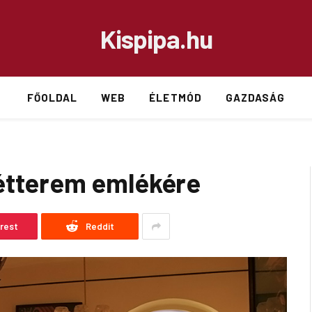
Kispipa.hu
FŐOLDAL
WEB
ÉLETMÓD
GAZDASÁG
 étterem emlékére
erest
Reddit